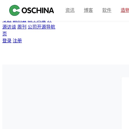
首页
开源软件
问答
博客
资讯
博客
软件
造
翻译
资讯
Gitee
众包
活动
专区
源创会
高手问答
开
源访谈
周刊
公司开源导航
页
登录
注册