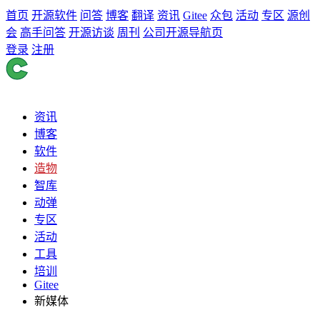
首页
开源软件
问答
博客
翻译
资讯
Gitee
众包
活动
专区
源创
会
高手问答
开源访谈
周刊
公司开源导航页
登录
注册
资讯
博客
软件
造物
智库
动弹
专区
活动
工具
培训
Gitee
新媒体