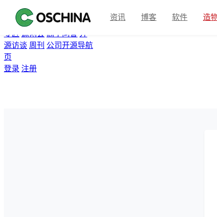
首页
开源软件
问答
博客
资讯
博客
软件
造
翻译
资讯
Gitee
众包
活动
专区
源创会
高手问答
开
源访谈
周刊
公司开源导航
页
登录
注册