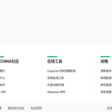
CHINA社区
在线工具
攻略
我们
CopyCat-代码克隆检测
造物发布
中心
实用在线工具
新闻投递
合作
开源/AI软件库
软件投递
 API
Awesome 软件
项目运营
盟
指定官方社区
社区规范
北