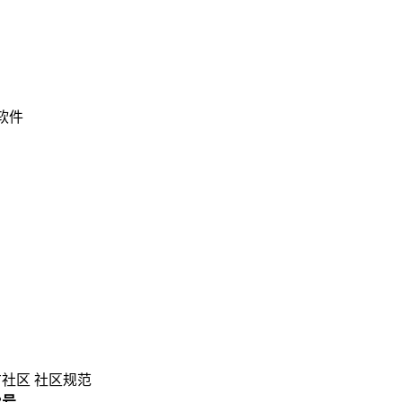
 软件
方社区
社区规范
3号