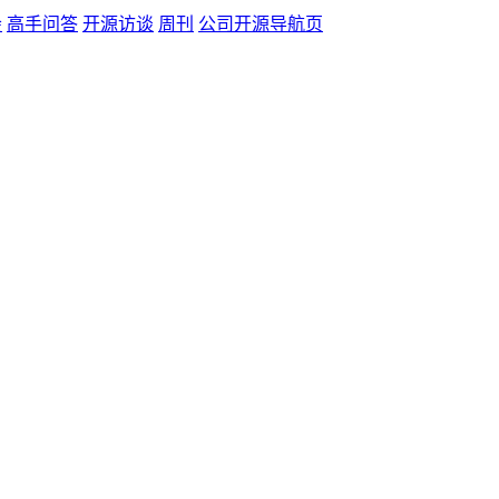
会
高手问答
开源访谈
周刊
公司开源导航页