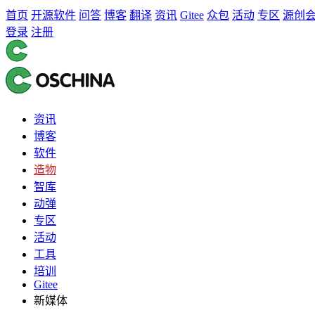
首页
开源软件
问答
博客
翻译
资讯
Gitee
众包
活动
专区
源创
登录
注册
资讯
博客
软件
造物
智库
动弹
专区
活动
工具
培训
Gitee
新媒体