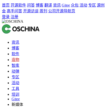
首页
开源软件
问答
博客
翻译
资讯
Gitee
众包
活动
专区
源创
会
高手问答
开源访谈
周刊
公司开源导航页
登录
注册
资讯
博客
软件
造物
智库
动弹
专区
活动
工具
培训
Gitee
新媒体