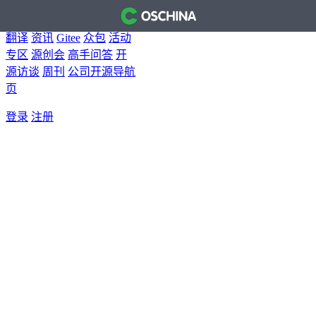
首页
开源软件
问答
博客
翻译
资讯
Gitee
众包
活动
专区
源创会
高手问答
开
源访谈
周刊
公司开源导航
页
登录
注册