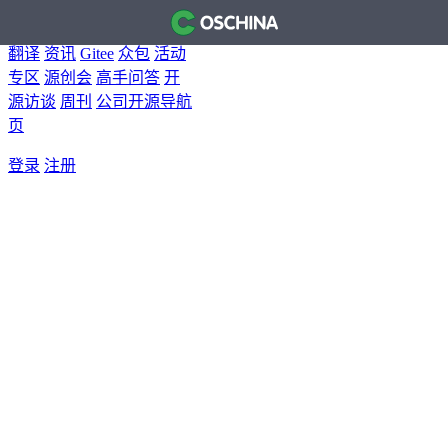
首页
开源软件
问答
博客
翻译
资讯
Gitee
众包
活动
专区
源创会
高手问答
开
源访谈
周刊
公司开源导航
页
登录
注册