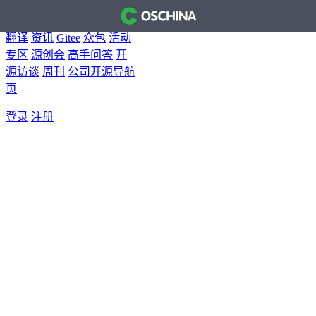
首页
开源软件
问答
博客
翻译
资讯
Gitee
众包
活动
专区
源创会
高手问答
开
源访谈
周刊
公司开源导航
页
登录
注册