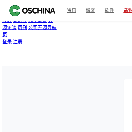
首页
开源软件
问答
博客
资讯
博客
软件
造
翻译
资讯
Gitee
众包
活动
专区
源创会
高手问答
开
源访谈
周刊
公司开源导航
页
登录
注册