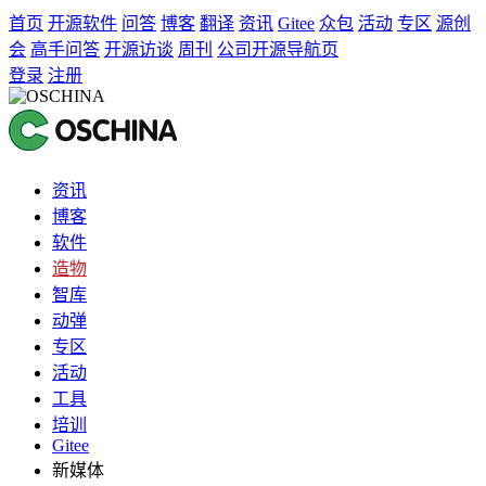
首页
开源软件
问答
博客
翻译
资讯
Gitee
众包
活动
专区
源创
会
高手问答
开源访谈
周刊
公司开源导航页
登录
注册
资讯
博客
软件
造物
智库
动弹
专区
活动
工具
培训
Gitee
新媒体