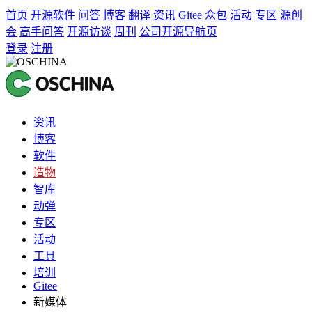
首页
开源软件
问答
博客
翻译
资讯
Gitee
众包
活动
专区
源创
会
高手问答
开源访谈
周刊
公司开源导航页
登录
注册
资讯
博客
软件
造物
智库
动弹
专区
活动
工具
培训
Gitee
新媒体