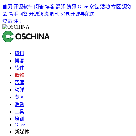
首页
开源软件
问答
博客
翻译
资讯
Gitee
众包
活动
专区
源创
会
高手问答
开源访谈
周刊
公司开源导航页
登录
注册
资讯
博客
软件
造物
智库
动弹
专区
活动
工具
培训
Gitee
新媒体