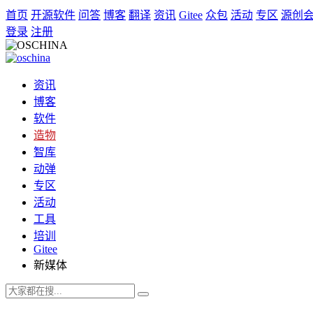
首页
开源软件
问答
博客
翻译
资讯
Gitee
众包
活动
专区
源创
登录
注册
资讯
博客
软件
造物
智库
动弹
专区
活动
工具
培训
Gitee
新媒体