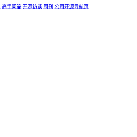
会
高手问答
开源访谈
周刊
公司开源导航页