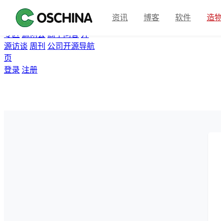
首页
开源软件
问答
博客
资讯
博客
软件
造
翻译
资讯
Gitee
众包
活动
专区
源创会
高手问答
开
源访谈
周刊
公司开源导航
页
登录
注册