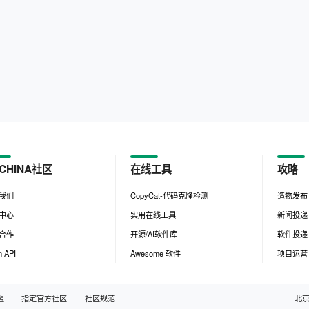
CHINA社区
在线工具
攻略
我们
CopyCat-代码克隆检测
造物发布
中心
实用在线工具
新闻投递
合作
开源/AI软件库
软件投递
 API
Awesome 软件
项目运营
盟
指定官方社区
社区规范
北