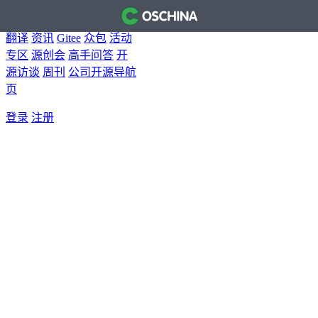
首页
开源软件
问答
博客
翻译
资讯
Gitee
众包
活动
专区
源创会
高手问答
开
源访谈
周刊
公司开源导航
页
登录
注册