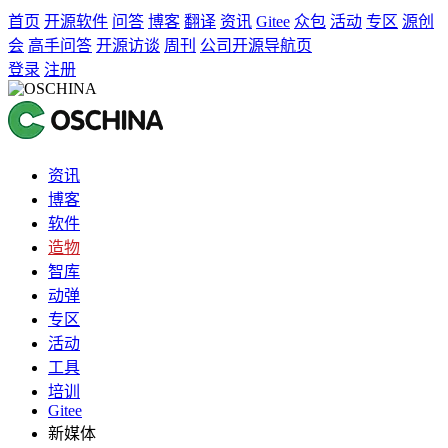
首页
开源软件
问答
博客
翻译
资讯
Gitee
众包
活动
专区
源创
会
高手问答
开源访谈
周刊
公司开源导航页
登录
注册
资讯
博客
软件
造物
智库
动弹
专区
活动
工具
培训
Gitee
新媒体