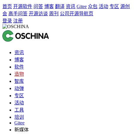
首页
开源软件
问答
博客
翻译
资讯
Gitee
众包
活动
专区
源创
会
高手问答
开源访谈
周刊
公司开源导航页
登录
注册
资讯
博客
软件
造物
智库
动弹
专区
活动
工具
培训
Gitee
新媒体