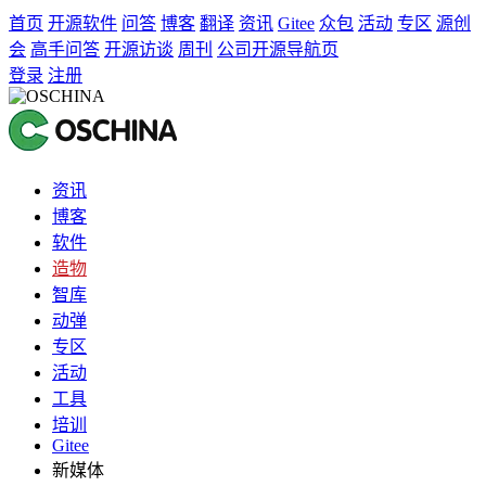
首页
开源软件
问答
博客
翻译
资讯
Gitee
众包
活动
专区
源创
会
高手问答
开源访谈
周刊
公司开源导航页
登录
注册
资讯
博客
软件
造物
智库
动弹
专区
活动
工具
培训
Gitee
新媒体