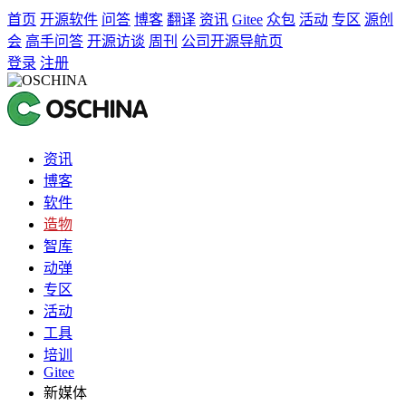
首页
开源软件
问答
博客
翻译
资讯
Gitee
众包
活动
专区
源创
会
高手问答
开源访谈
周刊
公司开源导航页
登录
注册
资讯
博客
软件
造物
智库
动弹
专区
活动
工具
培训
Gitee
新媒体