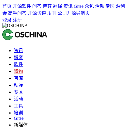
首页
开源软件
问答
博客
翻译
资讯
Gitee
众包
活动
专区
源创
会
高手问答
开源访谈
周刊
公司开源导航页
登录
注册
资讯
博客
软件
造物
智库
动弹
专区
活动
工具
培训
Gitee
新媒体