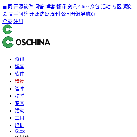
首页
开源软件
问答
博客
翻译
资讯
Gitee
众包
活动
专区
源创
会
高手问答
开源访谈
周刊
公司开源导航页
登录
注册
资讯
博客
软件
造物
智库
动弹
专区
活动
工具
培训
Gitee