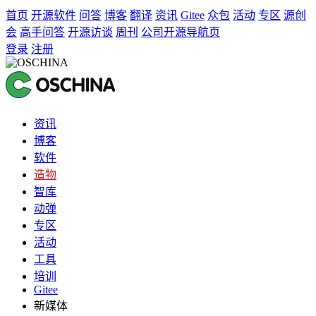
首页
开源软件
问答
博客
翻译
资讯
Gitee
众包
活动
专区
源创
会
高手问答
开源访谈
周刊
公司开源导航页
登录
注册
资讯
博客
软件
造物
智库
动弹
专区
活动
工具
培训
Gitee
新媒体