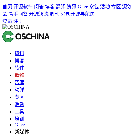
首页
开源软件
问答
博客
翻译
资讯
Gitee
众包
活动
专区
源创
会
高手问答
开源访谈
周刊
公司开源导航页
登录
注册
资讯
博客
软件
造物
智库
动弹
专区
活动
工具
培训
Gitee
新媒体