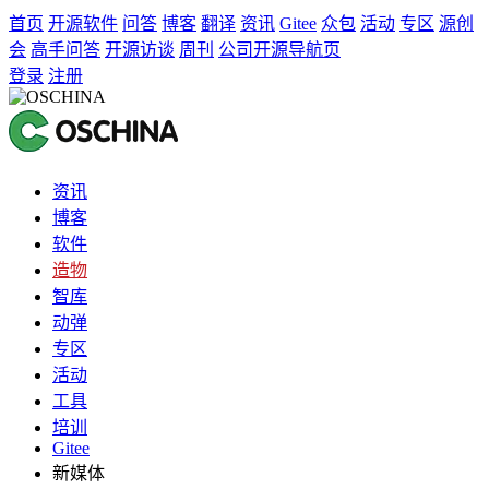
首页
开源软件
问答
博客
翻译
资讯
Gitee
众包
活动
专区
源创
会
高手问答
开源访谈
周刊
公司开源导航页
登录
注册
资讯
博客
软件
造物
智库
动弹
专区
活动
工具
培训
Gitee
新媒体