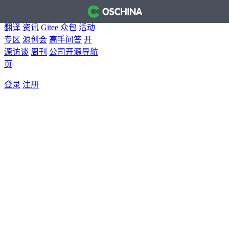
首页
开源软件
问答
博客
翻译
资讯
Gitee
众包
活动
专区
源创会
高手问答
开
源访谈
周刊
公司开源导航
页
登录
注册