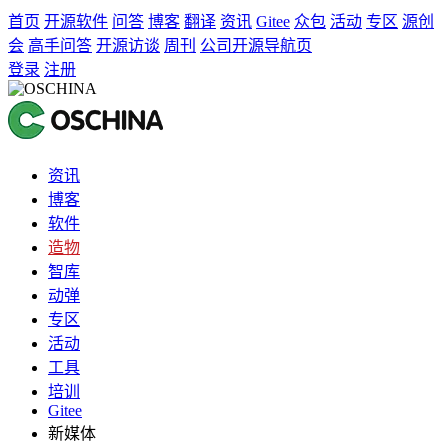
首页
开源软件
问答
博客
翻译
资讯
Gitee
众包
活动
专区
源创
会
高手问答
开源访谈
周刊
公司开源导航页
登录
注册
资讯
博客
软件
造物
智库
动弹
专区
活动
工具
培训
Gitee
新媒体