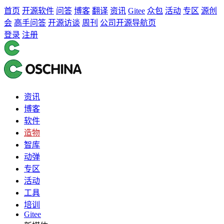
首页
开源软件
问答
博客
翻译
资讯
Gitee
众包
活动
专区
源创
会
高手问答
开源访谈
周刊
公司开源导航页
登录
注册
资讯
博客
软件
造物
智库
动弹
专区
活动
工具
培训
Gitee