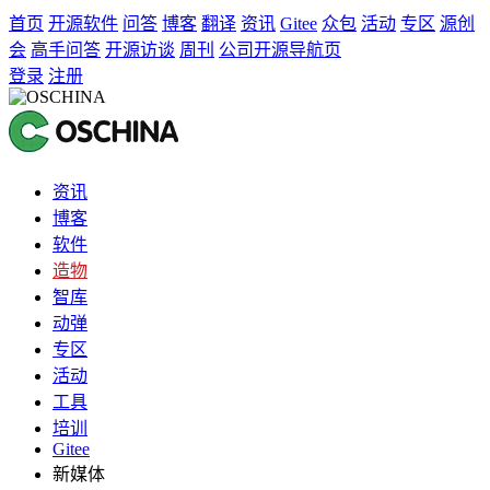
首页
开源软件
问答
博客
翻译
资讯
Gitee
众包
活动
专区
源创
会
高手问答
开源访谈
周刊
公司开源导航页
登录
注册
资讯
博客
软件
造物
智库
动弹
专区
活动
工具
培训
Gitee
新媒体