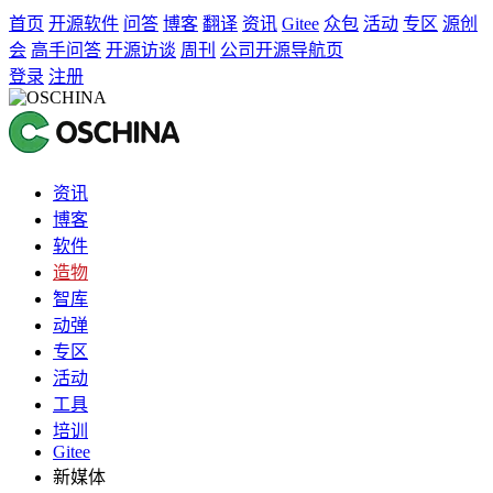
首页
开源软件
问答
博客
翻译
资讯
Gitee
众包
活动
专区
源创
会
高手问答
开源访谈
周刊
公司开源导航页
登录
注册
资讯
博客
软件
造物
智库
动弹
专区
活动
工具
培训
Gitee
新媒体