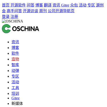
首页
开源软件
问答
博客
翻译
资讯
Gitee
众包
活动
专区
源创
会
高手问答
开源访谈
周刊
公司开源导航页
登录
注册
资讯
博客
软件
造物
智库
动弹
专区
活动
工具
培训
Gitee
新媒体