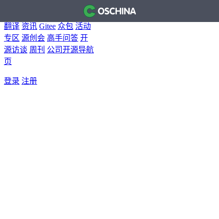
首页
开源软件
问答
博客
翻译
资讯
Gitee
众包
活动
专区
源创会
高手问答
开
源访谈
周刊
公司开源导航
页
登录
注册