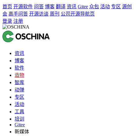
首页
开源软件
问答
博客
翻译
资讯
Gitee
众包
活动
专区
源创
会
高手问答
开源访谈
周刊
公司开源导航页
登录
注册
资讯
博客
软件
造物
智库
动弹
专区
活动
工具
培训
Gitee
新媒体