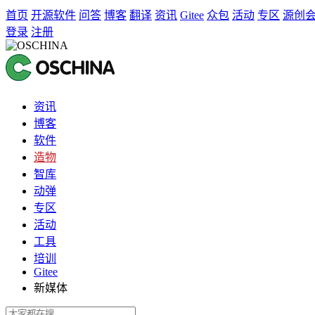
首页
开源软件
问答
博客
翻译
资讯
Gitee
众包
活动
专区
源创
登录
注册
资讯
博客
软件
造物
智库
动弹
专区
活动
工具
培训
Gitee
新媒体