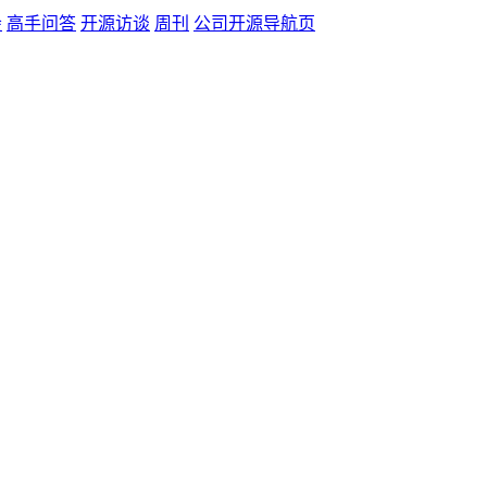
会
高手问答
开源访谈
周刊
公司开源导航页