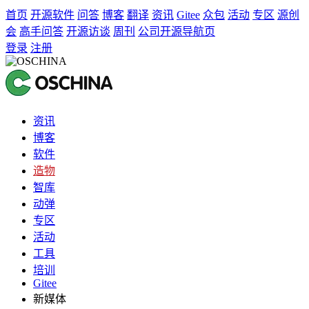
首页
开源软件
问答
博客
翻译
资讯
Gitee
众包
活动
专区
源创
会
高手问答
开源访谈
周刊
公司开源导航页
登录
注册
资讯
博客
软件
造物
智库
动弹
专区
活动
工具
培训
Gitee
新媒体