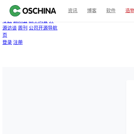
首页
开源软件
问答
博客
资讯
博客
软件
造
翻译
资讯
Gitee
众包
活动
专区
源创会
高手问答
开
源访谈
周刊
公司开源导航
页
登录
注册