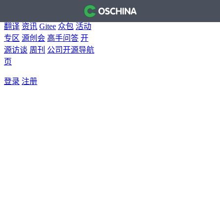
首页
开源软件
问答
博客
翻译
资讯
Gitee
众包
活动
专区
源创会
高手问答
开
源访谈
周刊
公司开源导航
页
登录
注册