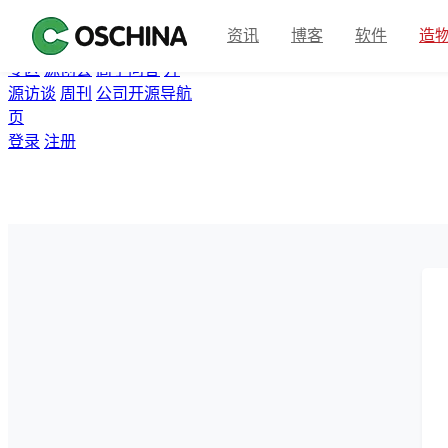
首页
开源软件
问答
博客
资讯
博客
软件
造
翻译
资讯
Gitee
众包
活动
专区
源创会
高手问答
开
源访谈
周刊
公司开源导航
页
登录
注册