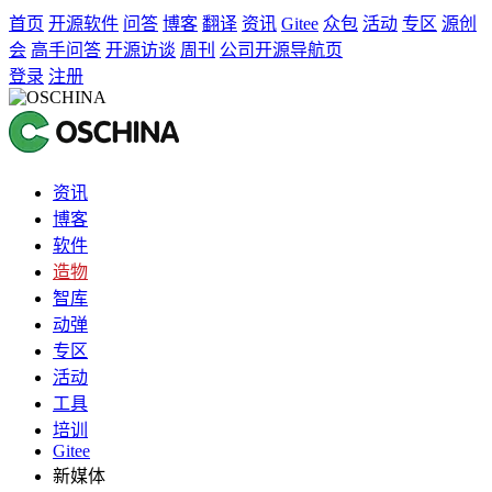
首页
开源软件
问答
博客
翻译
资讯
Gitee
众包
活动
专区
源创
会
高手问答
开源访谈
周刊
公司开源导航页
登录
注册
资讯
博客
软件
造物
智库
动弹
专区
活动
工具
培训
Gitee
新媒体