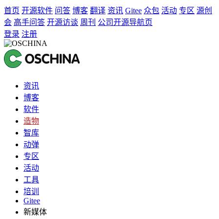
首页
开源软件
问答
博客
翻译
资讯
Gitee
众包
活动
专区
源创
会
高手问答
开源访谈
周刊
公司开源导航页
登录
注册
资讯
博客
软件
造物
智库
动弹
专区
活动
工具
培训
Gitee
新媒体