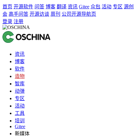
首页
开源软件
问答
博客
翻译
资讯
Gitee
众包
活动
专区
源创
会
高手问答
开源访谈
周刊
公司开源导航页
登录
注册
资讯
博客
软件
造物
智库
动弹
专区
活动
工具
培训
Gitee
新媒体