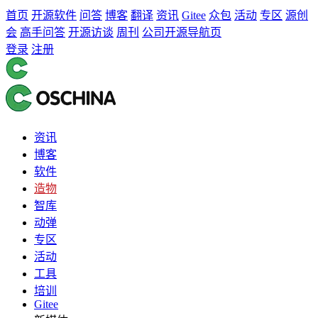
首页
开源软件
问答
博客
翻译
资讯
Gitee
众包
活动
专区
源创
会
高手问答
开源访谈
周刊
公司开源导航页
登录
注册
资讯
博客
软件
造物
智库
动弹
专区
活动
工具
培训
Gitee