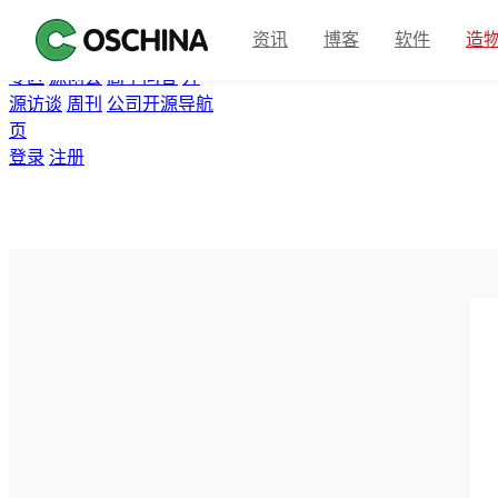
首页
开源软件
问答
博客
资讯
博客
软件
造
翻译
资讯
Gitee
众包
活动
专区
源创会
高手问答
开
源访谈
周刊
公司开源导航
页
登录
注册