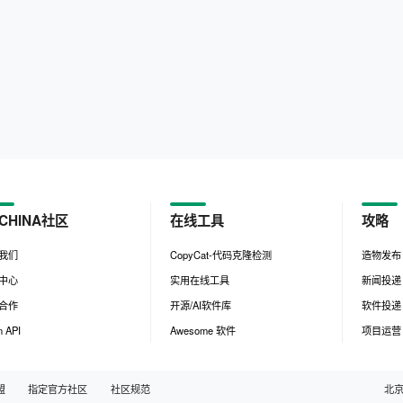
CHINA社区
在线工具
攻略
我们
CopyCat-代码克隆检测
造物发布
中心
实用在线工具
新闻投递
合作
开源/AI软件库
软件投递
 API
Awesome 软件
项目运营
盟
指定官方社区
社区规范
北