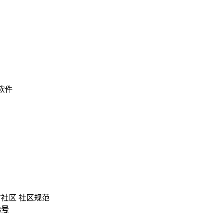
 软件
方社区
社区规范
3号