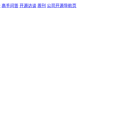
会
高手问答
开源访谈
周刊
公司开源导航页