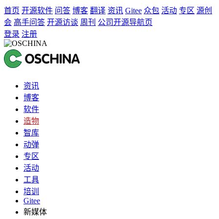
首页
开源软件
问答
博客
翻译
资讯
Gitee
众包
活动
专区
源创
会
高手问答
开源访谈
周刊
公司开源导航页
登录
注册
资讯
博客
软件
造物
智库
动弹
专区
活动
工具
培训
Gitee
新媒体