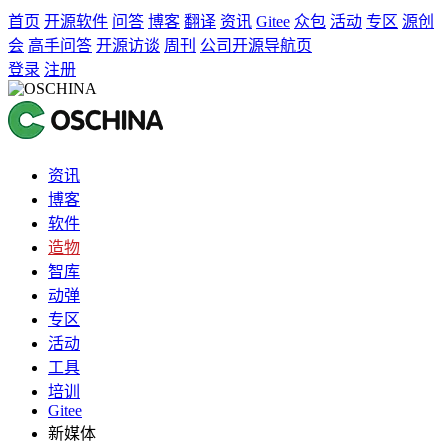
首页
开源软件
问答
博客
翻译
资讯
Gitee
众包
活动
专区
源创
会
高手问答
开源访谈
周刊
公司开源导航页
登录
注册
资讯
博客
软件
造物
智库
动弹
专区
活动
工具
培训
Gitee
新媒体