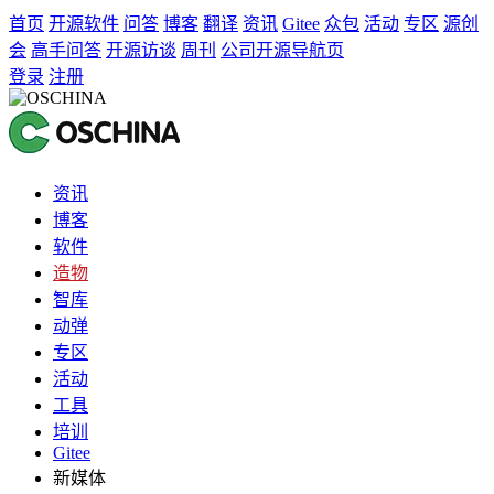
首页
开源软件
问答
博客
翻译
资讯
Gitee
众包
活动
专区
源创
会
高手问答
开源访谈
周刊
公司开源导航页
登录
注册
资讯
博客
软件
造物
智库
动弹
专区
活动
工具
培训
Gitee
新媒体