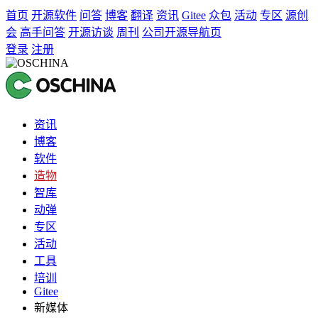
首页
开源软件
问答
博客
翻译
资讯
Gitee
众包
活动
专区
源创
会
高手问答
开源访谈
周刊
公司开源导航页
登录
注册
资讯
博客
软件
造物
智库
动弹
专区
活动
工具
培训
Gitee
新媒体